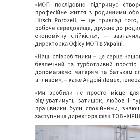
«МОП послідовно підтримує ство
професійне життя з родинними обов
Hirsch Porozell, — це приклад тог
робоче середовище, дружнє до родин
економічну стійкість», — зазначил
директорка Офісу МОП в Україні.
«Наші співробітники – це серце нашої 
безпечний та турботливий простір 
допомагаємо матерям та батькам сп
впливом», – каже Андрій Лемех, гене
«Ми зробили не просто місце для 
відчуватимуть затишок, любов і ту
працівники були спокійними, знаюч
заступниця директора філії ТОВ «ХІРШ