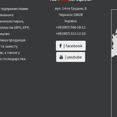
вул. 14-го Грудня, 8
35 підприємствами
Черкаси 18028
піненого
Україна
пінополістирол,
+38 (067) 566-18-12
опластів (XPS, EPP,
+38 (067) 312-12-10
ництво
Наша продукція
| facebook
 та захисту
в, а також у
| youtube
го господарства.