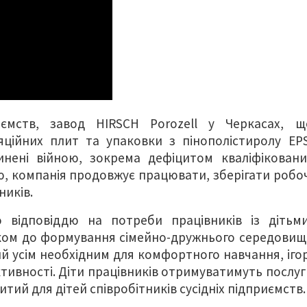
иємств, завод HIRSCH Porozell у Черкасах, щ
ляційних плит та упаковки з пінополістиролу EPS
нені війною, зокрема дефіцитом кваліфіковани
ю, компанія продовжує працювати, зберігати робоч
ників.
 відповіддю на потреби працівників із дітьми
оком до формування сімейно-дружнього середовищ
й усім необхідним для комфортного навчання, ігор
ктивності. Діти працівників отримуватимуть послуг
итий для дітей співробітників сусідніх підприємств.