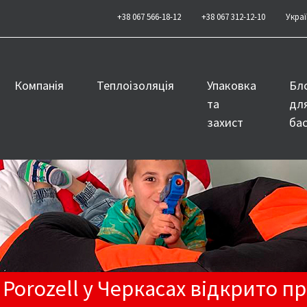
+38 067 566-18-12
+38 067 312-12-10
Украї
Компанія
Теплоізоляція
Упаковка
Бл
та
дл
захист
бас
Porozell у Черкасах відкрито пр