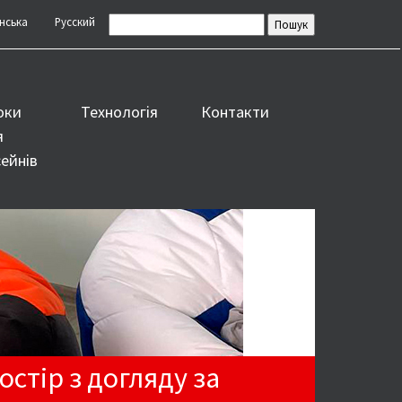
нська
Русский
оки
Технологія
Контакти
я
ейнів
остір з догляду за