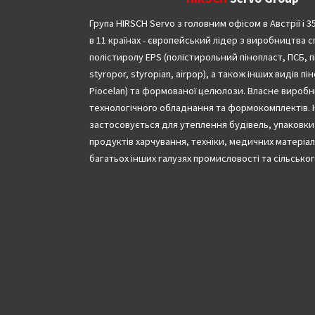
Група HIRSCH Servo з головним офісом в Австрії і 
в 11 країнах - європейський лідер з виробництва с
полістиролу EPS (полістирольний пінопласт, ПСБ, 
styropor, styropian, airpop), а також інших видів пін
Piocelan) та формованої целюлози. Власне вироб
технологічного обладнання та формокомплектів. 
застосовується для утеплення будівель, упаковки
продуктів харчування, техніки, медичних матеріалі
багатьох інших галузях промисловості та сільсько