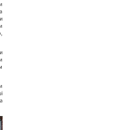
и
а
и
и
,
и
и
м
и
і
а