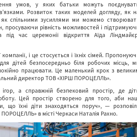
рення умов, у яких батьки можуть поєднуват
’язками. Розвиток таких моделей догляду, як н
о, як спільними зусиллями ми можемо створюват
, просуваючи рівність можливостей і підтримуюч
а під час церемонії відкриття Аїда Ліндмайєр
компанії, і це стосується і їхніх сімей. Пропонуюч
для дітей безпосередньо біля робочих місць, м
окійно працювати. Це маленький крок з велики
ральний директор ТОВ «ХІРШ ПОРОЦЕЛЛЬ».
ігор, а справжній безпековий простір, де діт
рботу. Цей простір створено для того, аби наш
и, що їхні діти знаходяться поруч», — розповіл
 ПОРОЦЕЛЛЬ» в місті Черкаси Наталія Рахно.