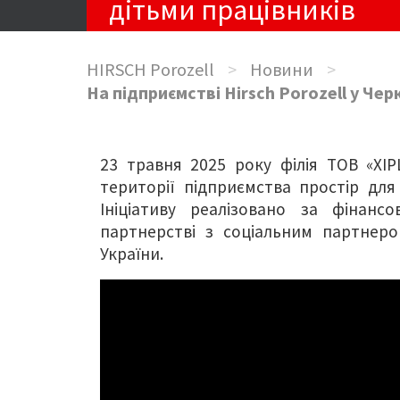
дітьми працівників
HIRSCH Porozell
>
Новини
>
На підприємстві Hirsch Porozell у Чер
23 травня 2025 року філія ТОВ «ХІ
території підприємства простір для
Ініціативу реалізовано за фінансо
партнерстві з соціальним партнер
України.