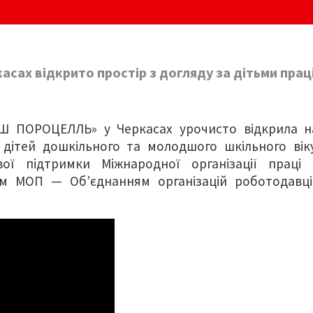
касах відкрито простір з догляду за дітьми прац
РШ ПОРОЦЕЛЛЬ» у Черкасах урочисто відкрила н
 дітей дошкільного та молодшого шкільного віку
вої підтримки Міжнародної організації праці 
ом МОП — Об’єднанням організацій роботодавці