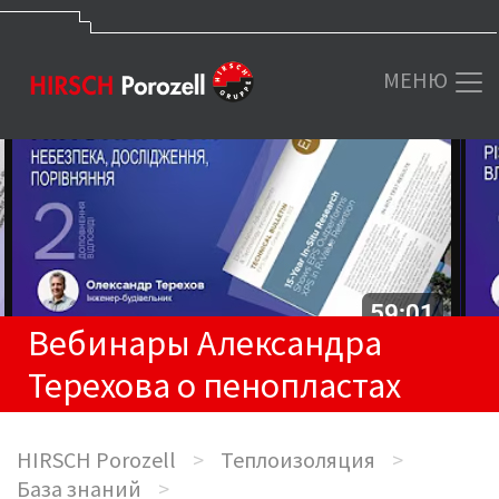
МЕНЮ
Вебинары Александра
Терехова о пенопластах
HIRSCH Porozell
>
Теплоизоляция
>
База знаний
>