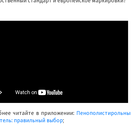
рственный стандарт и европейское маркировки?
бнее читайте в приложении:
Пенополистирольны
тель: правильный выбор
;