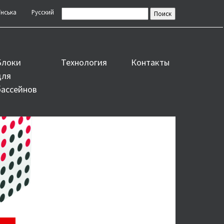
їнська
Русский
Блоки
Технология
Контакты
для
бассейнов