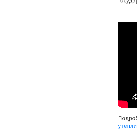
госуда
Подро
утепли