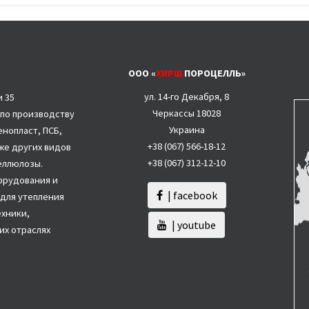
ООО «
ХИРШ
ПОРОЦЕЛЛЬ»
ул. 14-го Декабря, 8
и 35
Черкассы 18028
 по производству
Украина
нопласт, ПСБ,
+38 (067)
566-18-12
акже других видов
+38 (067) 312-12-10
целлюлозы.
орудования и
| facebook
для утепления
ехники,
| youtube
их отраслях