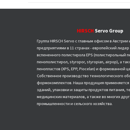
HIRSCH
Servo Group
Группа HIRSCH Servo с главным офисом в Австрии 
предприятиями в 11 странах - европейский лидер
вспененного полистирола EPS (полистирольный пе
пенополистирол, styropor, styropian, airpop), а т
пенопластов (XPS, EPP, Piocelan) и формованной 
Собственное производство технологического об
формокомплектов. Наша продукция применяется 
зданий, упаковки и защиты продуктов питания, т
медицинских материалов, а также во многих друг
промышленности и сельского хозяйства.