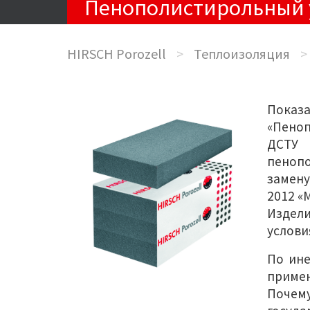
Пенополистирольный 
HIRSCH Porozell
>
Теплоизоляция
>
Показ
«Пеноп
ДСТУ 
пенопо
замену
2012 «
Издели
условия
По ине
примен
Почем