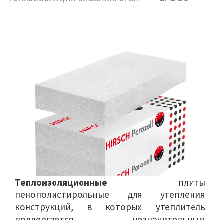
Теплоизоляционные
плиты
пенополистирольные для утепления
конструкций, в которых утеплитель
подвергается незначительным