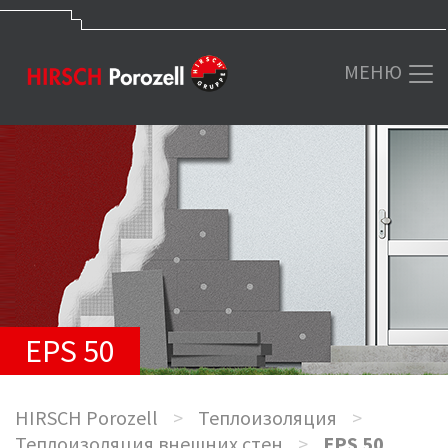
МЕНЮ
EPS 50
HIRSCH Porozell
>
Теплоизоляция
>
Теплоизоляция внешних стен
>
EPS 50