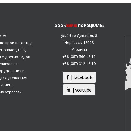
ООО «
ХИРШ
ПОРОЦЕЛЛЬ»
ул. 14-го Декабря, 8
и 35
Черкассы 18028
 по производству
Украина
нопласт, ПСБ,
+38 (067)
566-18-12
акже других видов
+38 (067) 312-12-10
целлюлозы.
орудования и
| facebook
для утепления
ехники,
| youtube
их отраслях