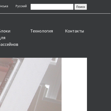
їнська
Русский
Блоки
Технология
Контакты
для
бассейнов