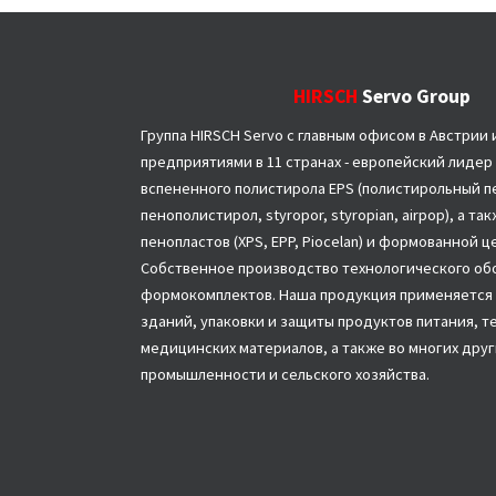
HIRSCH
Servo Group
Группа HIRSCH Servo с главным офисом в Австрии 
предприятиями в 11 странах - европейский лидер
вспененного полистирола EPS (полистирольный пе
пенополистирол, styropor, styropian, airpop), а т
пенопластов (XPS, EPP, Piocelan) и формованной 
Собственное производство технологического об
формокомплектов. Наша продукция применяется 
зданий, упаковки и защиты продуктов питания, т
медицинских материалов, а также во многих друг
промышленности и сельского хозяйства.