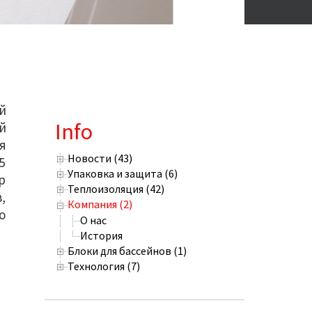
й
Info
й
я
Новости (43)
5
Упаковка и защита (6)
р
Теплоизоляция (42)
,
Компания (2)
о
О нас
История
Блоки для бассейнов (1)
Технология (7)