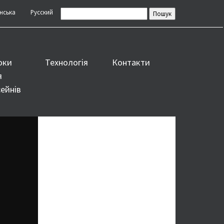
нська
Русский
оки
Технологія
Контакти
я
ейнів