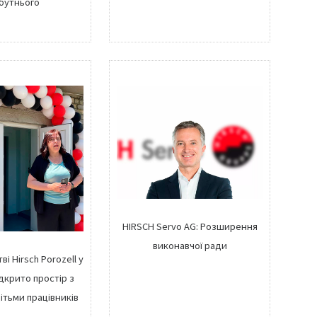
бутнього
HIRSCH Servo AG: Розширення
виконавчої ради
і Hirsch Porozell у
дкрито простір з
ітьми працівників