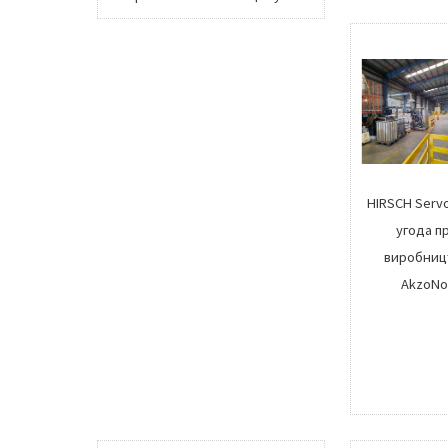
HIRSCH Servo
угода п
виробницт
AkzoNob