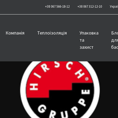
+38 067 566-18-12
+38 067 312-12-10
Украї
Компанія
Теплоізоляція
Упаковка
Бл
та
дл
захист
бас