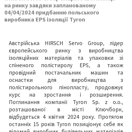
на ринку завдяки запланованому
04/04/2024 придбанню польського
виробника EPS ізоляції Tyron
Австрійська HIRSCH Servo Group, лідер
європейського ринку з виробництва
ізоляційних матеріалів та упаковки зі
спіненого полістиролу EPS, а також
провідний постачальник машин та
оснастки для виробництва з
полістирольного пінопласту, продовжує
курс на зростання і розширення.
Поглинання компанії Tyron Sp. z o.o.,
розташованої в місті Ключборк,
відбудеться 4 квітня 2024 року. Протягом
останніх 15 років Tyron позиціонує себе як
відомий виробник будівельних матеріалів