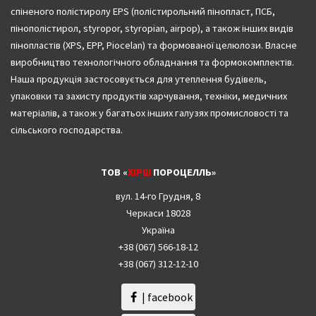
спіненого полістиролу EPS (полістирольний пінопласт, ПСБ,
пінополістирол, styropor, styropian, airpop), а також інших видів
пінопластів (XPS, EPP, Piocelan) та формованої целюлози. Власне
виробництво технологічного обладнання та формокомплектів.
Наша продукція застосовується для утеплення будівель,
упаковки та захисту продуктів харчування, техніки, медичних
матеріалів, а також у багатьох інших галузях промисловості та
сільського господарства.
ТОВ «
ХІРШ
ПОРОЦЕЛЛЬ»
вул. 14-го Грудня, 8
Черкаси 18028
Україна
+38 (067) 566-18-12
+38 (067) 312-12-10
| facebook