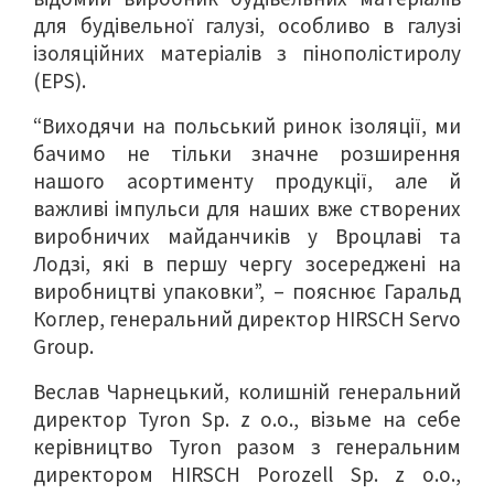
для будівельної галузі, особливо в галузі
ізоляційних матеріалів з пінополістиролу
(EPS).
“Виходячи на польський ринок ізоляції, ми
бачимо не тільки значне розширення
нашого асортименту продукції, але й
важливі імпульси для наших вже створених
виробничих майданчиків у Вроцлаві та
Лодзі, які в першу чергу зосереджені на
виробництві упаковки”, – пояснює Гаральд
Коглер, генеральний директор HIRSCH Servo
Group.
Веслав Чарнецький, колишній генеральний
директор Tyron Sp. z o.o., візьме на себе
керівництво Tyron разом з генеральним
директором HIRSCH Porozell Sp. z o.o.,