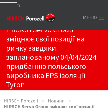
МЕНЮ
HIRSCH Servo Group
зміцнює свої позиції на
ринку завдяки
запланованому 04/04/2024
придбанню польського
виробника EPS ізоляції
Tyron
HIRSCH Porozell
>
Новини
>
HIRSCH Servo Group зміцнює свої позиції