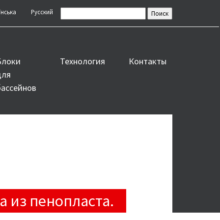
їнська
Русский
Блоки
Технология
Контакты
для
бассейнов
 из пенопласта.