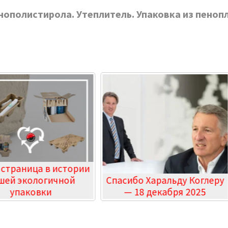
ополистирола. Утеплитель. Упаковка из пенопл
 страница в истории
шей экологичной
Спасибо Харальду Коглеру
упаковки
— 18 декабря 2025