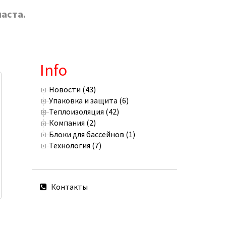
аста.
Info
Новости (43)
Упаковка и защита (6)
Теплоизоляция (42)
Компания (2)
Блоки для бассейнов (1)
Технология (7)
Приобретение TERRASIT
Создание фонда
укрепляет присутствие на
решительн
рынке Юго-Восточной
приверженност
Контакты
Европы
устойчивого бу