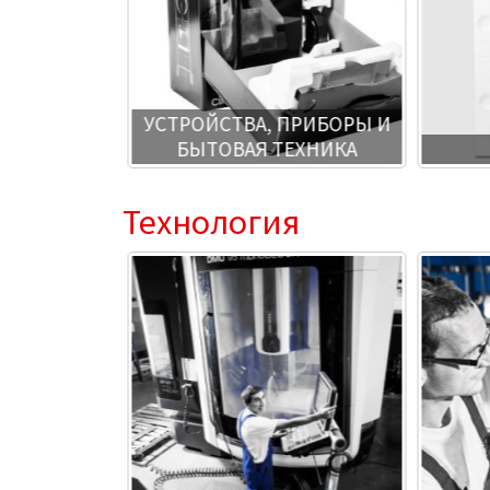
Я СО
ЬНЫМИ
УСТРОЙСТВА, ПРИБОРЫ И
АТЕРИАЛОВ
БЫТОВАЯ ТЕХНИКА
Технология