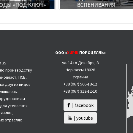
ОДЫ «ПОД КЛЮЧ»
ВСПЕНИВАНИЯ
ООО «
ХИРШ
ПОРОЦЕЛЛЬ»
ул. 14-го Декабря, 8
и 35
Черкассы 18028
 по производству
Украина
нопласт, ПСБ,
+38 (067)
566-18-12
акже других видов
+38 (067) 312-12-10
целлюлозы.
орудования и
| facebook
для утепления
ехники,
| youtube
их отраслях